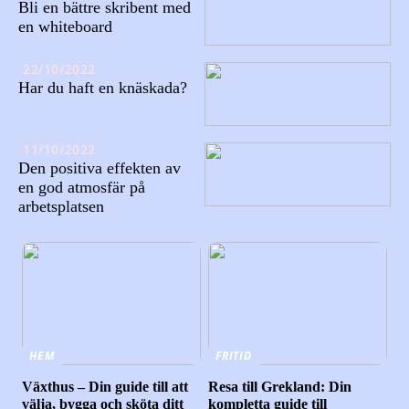
Bli en bättre skribent med
en whiteboard
22/10/2022
Har du haft en knäskada?
11/10/2022
Den positiva effekten av
en god atmosfär på
arbetsplatsen
HEM
FRITID
Växthus – Din guide till att
Resa till Grekland: Din
välja, bygga och sköta ditt
kompletta guide till