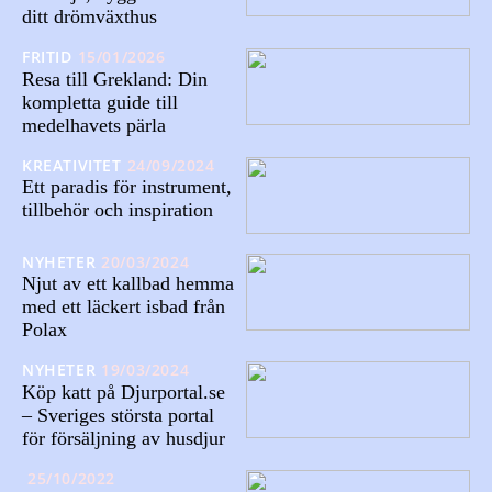
ditt drömväxthus
FRITID
15/01/2026
Resa till Grekland: Din
kompletta guide till
medelhavets pärla
KREATIVITET
24/09/2024
Ett paradis för instrument,
tillbehör och inspiration
NYHETER
20/03/2024
Njut av ett kallbad hemma
med ett läckert isbad från
Polax
NYHETER
19/03/2024
Köp katt på Djurportal.se
– Sveriges största portal
för försäljning av husdjur
25/10/2022