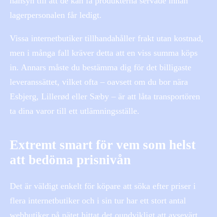
hänsyn till att de kan få produkterna servade innan
lagerpersonalen får ledigt.
Vissa internetbutiker tillhandahåller frakt utan kostnad,
men i många fall kräver detta att en viss summa köps
in. Annars måste du bestämma dig för det billigaste
leveranssättet, vilket ofta – oavsett om du bor nära
Esbjerg, Lillerød eller Sæby – är att låta transportören
ta dina varor till ett utlämningsställe.
Extremt smart för vem som helst
att bedöma prisnivån
Det är väldigt enkelt för köpare att söka efter priser i
flera internetbutiker och i sin tur har ett stort antal
webbutiker på nätet hittat det oundvikligt att avsevärt