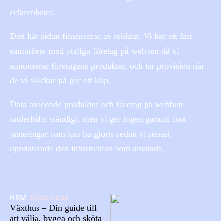
erfarenheter.
Den här sidan finansieras av reklam. Vi har ett fast
samarbete med otaliga företag på webben då vi
annonserar företagens produkter, och tar provision när
de vi skickar på gör ett köp.
Data avseende produkter och företag på webben
underhålls ständigt, men vi ger ingen garanti mot
justeringar som kan ha gjorts sedan vi senast
uppdaterade den information som används.
HEM
22/02/2026
Växthus – Din guide till
att välja, bygga och sköta