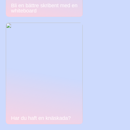
Bli en bättre skribent med en
whiteboard
Har du haft en knäskada?