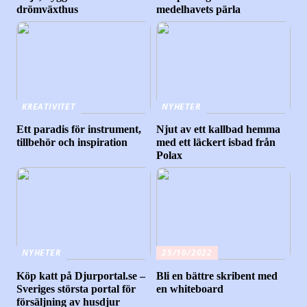
drömväxthus
medelhavets pärla
KREATIVITET
NYHETER
Ett paradis för instrument,
Njut av ett kallbad hemma
tillbehör och inspiration
med ett läckert isbad från
Polax
NYHETER
25/10/2022
Köp katt på Djurportal.se –
Bli en bättre skribent med
Sveriges största portal för
en whiteboard
försäljning av husdjur