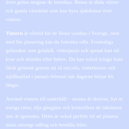
även gröna mognar de inomhus. Rensa ut döda växter
och gamla växtdelar som kan hysa sjukdomar över
vintern.
Vintern
är vilotid för de flesta växthus i Sverige, men
med lite planering kan du fortsätta odla. Frosttaliga
grönsaker som grönkål, vinterpurjo och spenat kan stå
kvar och skördas efter behov. Du kan också tvinga fram
färsk grönsak genom att så ruccola, vinterkrasse och
mjölksallad i januari-februari när dagarna börjar bli
längre.
Använd vintern till underhåll – strama åt skruvar, byt ut
trasiga rutor, olja gångjärn och kontrollera att takrännor
inte är igensatta. Detta är också perfekt tid att planera
nästa säsongs odling och beställa fröer.