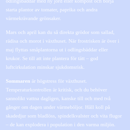
odlingsbäddar med ny jord eller kompost och börja
starta plantor av tomater, paprika och andra
värmekrävande grönsaker.
Mars och april kan du så direkta grödor som sallad,
rädisa och morot i växthuset. När frostrisken är över i
maj flyttas småplantorna ut i odlingsbäddar eller
krukor. Se till att inte plantera för tätt – god
luftcirkulation minskar sjukdomsrisk.
Sommaren
är högstress för växthuset.
Temperaturkontrollen är kritisk, och du behöver
sannolikt vattna dagligen, kanske till och med två
gånger om dagen under värmeböljor. Håll koll på
skadedjur som bladlöss, spindelkvalster och vita flugor
– de kan explodera i population i den varma miljön.