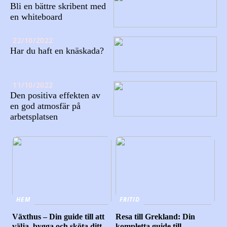
Bli en bättre skribent med
en whiteboard
22/10/2022
Har du haft en knäskada?
11/10/2022
Den positiva effekten av
en god atmosfär på
arbetsplatsen
HEM
FRITID
Växthus – Din guide till att
Resa till Grekland: Din
välja, bygga och sköta ditt
kompletta guide till