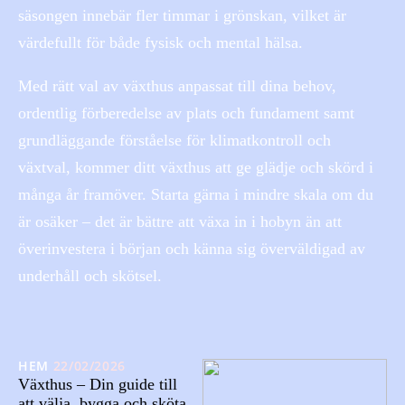
säsongen innebär fler timmar i grönskan, vilket är
värdefullt för både fysisk och mental hälsa.
Med rätt val av växthus anpassat till dina behov,
ordentlig förberedelse av plats och fundament samt
grundläggande förståelse för klimatkontroll och
växtval, kommer ditt växthus att ge glädje och skörd i
många år framöver. Starta gärna i mindre skala om du
är osäker – det är bättre att växa in i hobyn än att
överinvestera i början och känna sig överväldigad av
underhåll och skötsel.
HEM
22/02/2026
Växthus – Din guide till
att välja, bygga och sköta