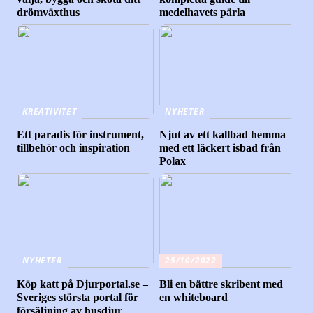
drömväxthus
medelhavets pärla
KREATIVITET
NYHETER
Ett paradis för instrument,
Njut av ett kallbad hemma
tillbehör och inspiration
med ett läckert isbad från
Polax
NYHETER
25/10/2022
Köp katt på Djurportal.se –
Bli en bättre skribent med
Sveriges största portal för
en whiteboard
försäljning av husdjur