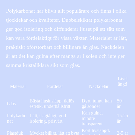
Polykarbonat har blivit allt populärare och finns i olika
tjocklekar och kvaliteter. Dubbelskiktat polykarbonat
ger god isolering och diffunderar ljuset på ett sätt som
kan vara fördelaktigt för vissa växter. Materialet är lätt,
praktiskt oförstörbart och billigare än glas. Nackdelen
är att det kan gulna efter många år i solen och inte ger
samma kristallklara sikt som glas.
Livsl
ängd
Material
Fördelar
Nackdelar
Bästa ljusinsläpp, tidlös
Dyrt, tungt, kan
50+
Glas
estetik, underhållsfritt
gå sönder
år
Kan gulna,
Polykarbo
Lätt, slagtåligt, god
15-25
mindre
nat
isolering, prisvärt
år
transparent
Kort livslängd,
Plastduk
Mycket billigt, lätt att byta
2-5 år