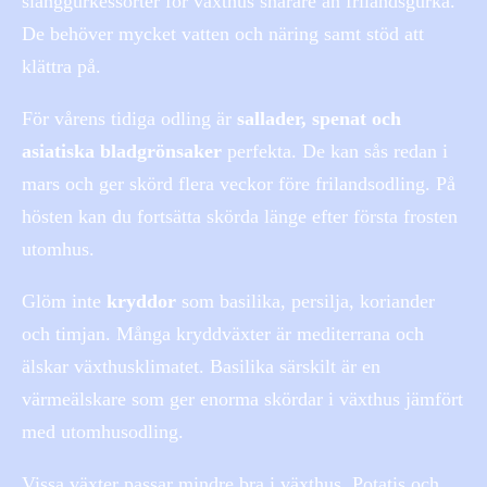
slanggurkessorter för växthus snarare än frilandsgurkа.
De behöver mycket vatten och näring samt stöd att
klättra på.
För vårens tidiga odling är
sallader, spenat och
asiatiska bladgrönsaker
perfekta. De kan sås redan i
mars och ger skörd flera veckor före frilandsodling. På
hösten kan du fortsätta skörda länge efter första frosten
utomhus.
Glöm inte
kryddor
som basilika, persilja, koriander
och timjan. Många kryddväxter är mediterrana och
älskar växthusklimatet. Basilika särskilt är en
värmeälskare som ger enorma skördar i växthus jämfört
med utomhusodling.
Vissa växter passar mindre bra i växthus. Potatis och