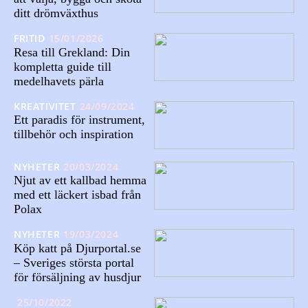
ditt drömväxthus
FRITID
15/01/2026
Resa till Grekland: Din
kompletta guide till
medelhavets pärla
KREATIVITET
24/09/2024
Ett paradis för instrument,
tillbehör och inspiration
NYHETER
20/03/2024
Njut av ett kallbad hemma
med ett läckert isbad från
Polax
NYHETER
19/03/2024
Köp katt på Djurportal.se
– Sveriges största portal
för försäljning av husdjur
25/10/2022