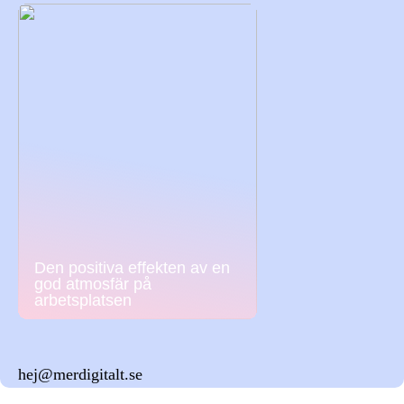
Den positiva effekten av en
god atmosfär på
arbetsplatsen
hej@merdigitalt.se