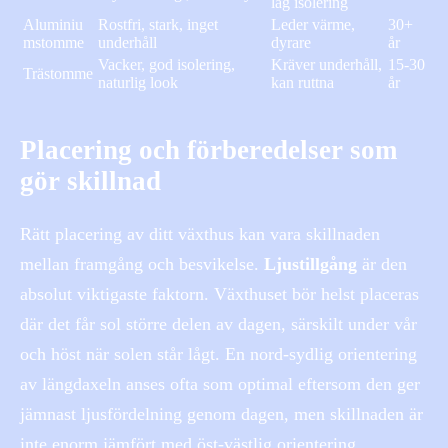
låg isolering
Aluminiu
Rostfri, stark, inget
Leder värme,
30+
mstomme
underhåll
dyrare
år
Vacker, god isolering,
Kräver underhåll,
15-30
Trästomme
naturlig look
kan ruttna
år
Placering och förberedelser som
gör skillnad
Rätt placering av ditt växthus kan vara skillnaden
mellan framgång och besvikelse.
Ljustillgång
är den
absolut viktigaste faktorn. Växthuset bör helst placeras
där det får sol större delen av dagen, särskilt under vår
och höst när solen står lågt. En nord-sydlig orientering
av längdaxeln anses ofta som optimal eftersom den ger
jämnast ljusfördelning genom dagen, men skillnaden är
inte enorm jämfört med öst-västlig orientering.