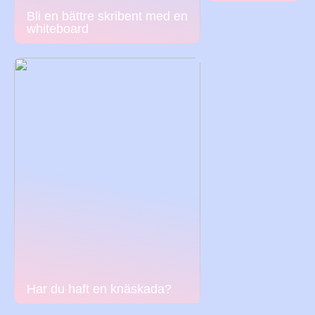
Bli en bättre skribent med en
whiteboard
Har du haft en knäskada?