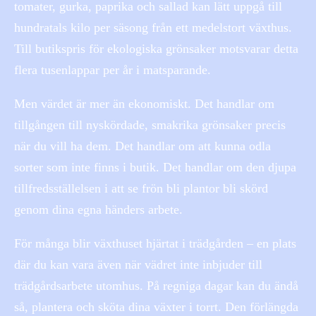
tomater, gurka, paprika och sallad kan lätt uppgå till
hundratals kilo per säsong från ett medelstort växthus.
Till butikspris för ekologiska grönsaker motsvarar detta
flera tusenlappar per år i matsparande.
Men värdet är mer än ekonomiskt. Det handlar om
tillgången till nyskördade, smakrika grönsaker precis
när du vill ha dem. Det handlar om att kunna odla
sorter som inte finns i butik. Det handlar om den djupa
tillfredsställelsen i att se frön bli plantor bli skörd
genom dina egna händers arbete.
För många blir växthuset hjärtat i trädgården – en plats
där du kan vara även när vädret inte inbjuder till
trädgårdsarbete utomhus. På regniga dagar kan du ändå
så, plantera och sköta dina växter i torrt. Den förlängda