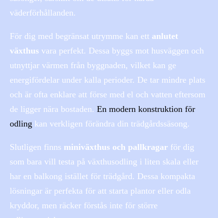
väderförhållanden.
För dig med begränsat utrymme kan ett
anlutet
växthus
vara perfekt. Dessa byggs mot husväggen och
utnyttjar värmen från byggnaden, vilket kan ge
energifördelar under kalla perioder. De tar mindre plats
och är ofta enklare att förse med el och vatten eftersom
de ligger nära bostaden.
En modern konstruktion för
odling
kan verkligen förändra din trädgårdssäsong.
Slutligen finns
miniväxthus och pallkragar
för dig
som bara vill testa på växthusodling i liten skala eller
har en balkong istället för trädgård. Dessa kompakta
lösningar är perfekta för att starta plantor eller odla
kryddor, men räcker förstås inte för större