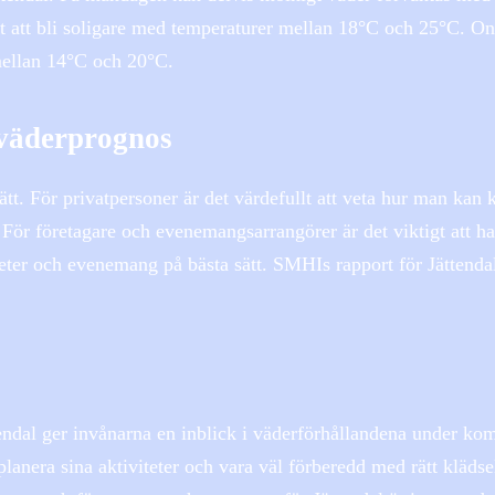
t att bli soligare med temperaturer mellan 18°C och 25°C. O
mellan 14°C och 20°C.
väderprognos
. För privatpersoner är det värdefullt att veta hur man kan kl
För företagare och evenemangsarrangörer är det viktigt att ha
eter och evenemang på bästa sätt. SMHIs rapport för Jättenda
endal ger invånarna en inblick i väderförhållandena under k
anera sina aktiviteter och vara väl förberedd med rätt kläds