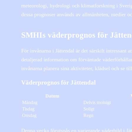
meteorologi, hydrologi och klimatforskning i Sver
dessa prognoser används av allmänheten, medier oc
SMHIs väderprognos för Jätten
För invånarna i Jättendal är det särskilt intressant 
detaljerad information om förväntade väderförhåll
invånarna planera sina aktiviteter, klädsel och se ti
Väderprognos för Jättendal
Datum
Måndag
Delvis molnigt
Tisdag
Soligt
Onsdag
Regn
Denna vecka förutspås en varierande väderbild i J