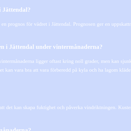
i Jättendal?
 en prognos för vädret i Jättendal. Prognosen ger en uppskatt
en i Jättendal under vintermånaderna?
vintermånaderna ligger oftast kring noll grader, men kan sjun
et kan vara bra att vara förberedd på kyla och ha lagom kläde
att det kan skapa fuktighet och påverka vindriktningen. Kuste
rmånaderna?