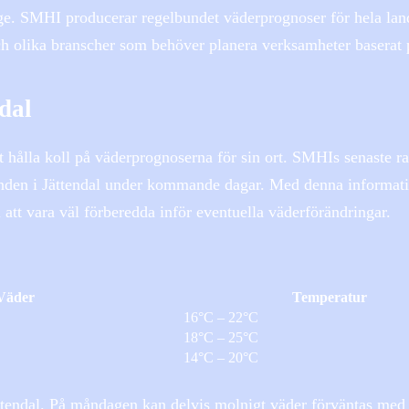
ige. SMHI producerar regelbundet väderprognoser för hela lan
h olika branscher som behöver planera verksamheter baserat 
dal
att hålla koll på väderprognoserna för sin ort. SMHIs senaste r
anden i Jättendal under kommande dagar. Med denna informat
ll att vara väl förberedda inför eventuella väderförändringar.
Väder
Temperatur
16°C – 22°C
18°C – 25°C
14°C – 20°C
ättendal. På måndagen kan delvis molnigt väder förväntas med