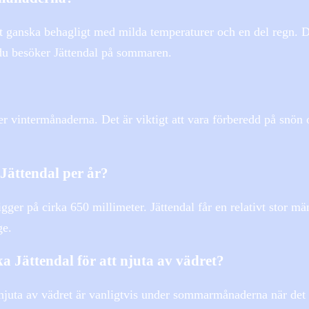
t ganska behagligt med milda temperaturer och en del regn. 
du besöker Jättendal på sommaren.
r vintermånaderna. Det är viktigt att vara förberedd på snön o
Jättendal per år?
gger på cirka 650 millimeter. Jättendal får en relativt stor m
ge.
ka Jättendal för att njuta av vädret?
tt njuta av vädret är vanligtvis under sommarmånaderna när det