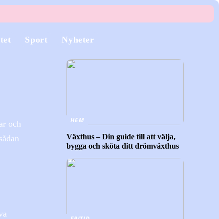
tet
Sport
Nyheter
HEM
ar och
Växthus – Din guide till att välja,
 sådan
bygga och sköta ditt drömväxthus
va
FRITID