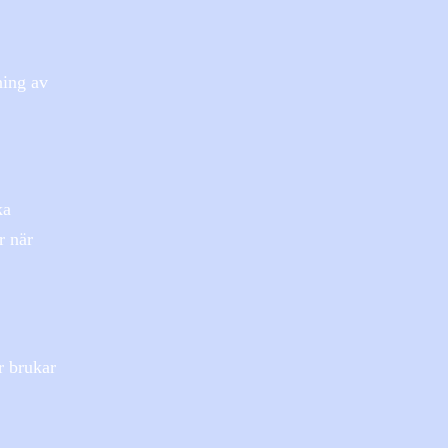
ning av
ka
r när
r brukar