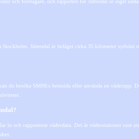
oner och företagare, och rapporten för Jättendal är inget unda
m Stockholm. Jättendal är beläget cirka 35 kilometer sydväst 
l kan du besöka SMHI:s hemsida eller använda en väderapp. Det
tiviteter.
endal?
ar in och rapporterar väderdata. Det är väderstationer runt om
dret.