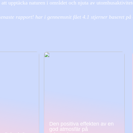
 att upptäcka naturen i området och njuta av utomhusaktivitet
enaste rapport! har i gennemsnit fået
4.1
stjerner baseret på
Den positiva effekten av en
god atmosfär på