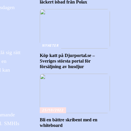
läckert isbad från Polax
nsdagen
NYHETER
ä sig rätt
Köp katt på Djurportal.se –
 en
Sveriges största portal för
försäljning av husdjur
l kan
25/10/2022
ommande
Bli en bättre skribent med en
el. SMHIs
whiteboard