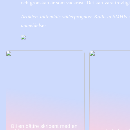
och grönskan är som vackrast. Det kan vara trevligt
Artiklen Jättendals väderprognos: Kolla in SMHIs s
anmeldelser
Bli en bättre skribent med en