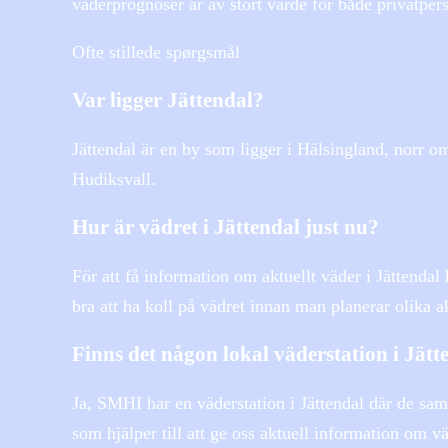
väderprognoser är av stort värde för både privatpers
Ofte stillede spørgsmål
Var ligger Jättendal?
Jättendal är en by som ligger i Hälsingland, norr o
Hudiksvall.
Hur är vädret i Jättendal just nu?
För att få information om aktuellt väder i Jättenda
bra att ha koll på vädret innan man planerar olika ak
Finns det någon lokal väderstation i Jätt
Ja, SMHI har en väderstation i Jättendal där de saml
som hjälper till att ge oss aktuell information om vä