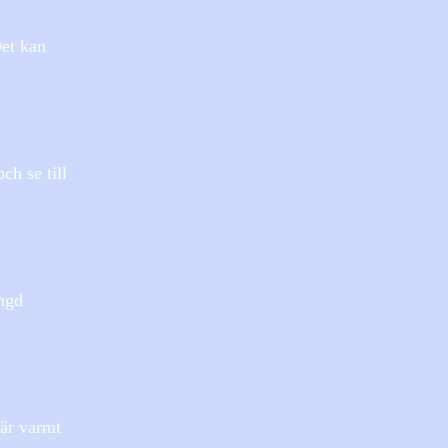
Det kan
ch se till
ängd
 är varmt