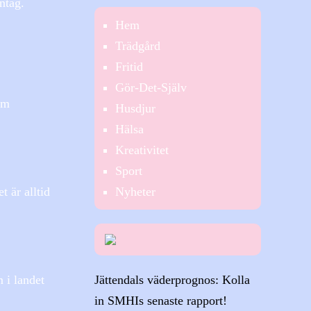
ntag.
Hem
Trädgård
Fritid
Gör-Det-Själv
om
Husdjur
Hälsa
Kreativitet
Sport
Nyheter
 är alltid
Jättendals väderprognos: Kolla
 i landet
in SMHIs senaste rapport!