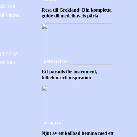
det och
Resa till Grekland: Din kompletta
på vädret.
guide till medelhavets pärla
apport ger
KREATIVITET
ion kan
Ett paradis för instrument,
tillbehör och inspiration
NYHETER
Njut av ett kallbad hemma med ett