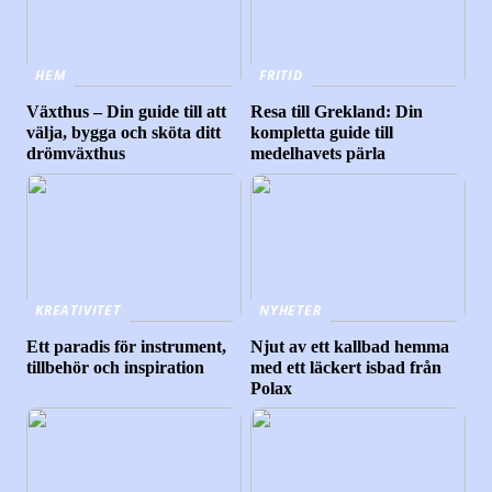
HEM
FRITID
Växthus – Din guide till att
Resa till Grekland: Din
välja, bygga och sköta ditt
kompletta guide till
drömväxthus
medelhavets pärla
KREATIVITET
NYHETER
Ett paradis för instrument,
Njut av ett kallbad hemma
tillbehör och inspiration
med ett läckert isbad från
Polax