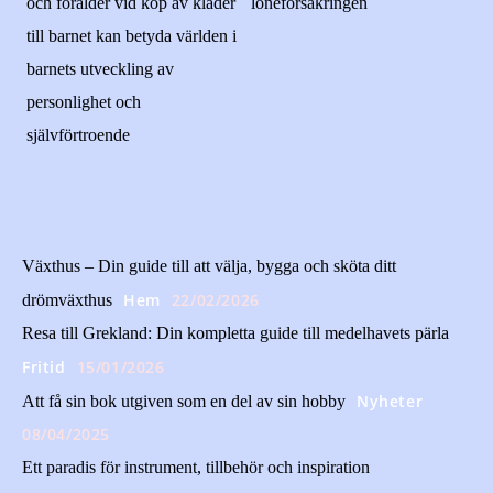
och förälder vid köp av kläder
löneförsäkringen
till barnet kan betyda världen i
barnets utveckling av
personlighet och
självförtroende
Växthus – Din guide till att välja, bygga och sköta ditt
Hem
22/02/2026
drömväxthus
Resa till Grekland: Din kompletta guide till medelhavets pärla
Fritid
15/01/2026
Nyheter
Att få sin bok utgiven som en del av sin hobby
08/04/2025
Ett paradis för instrument, tillbehör och inspiration