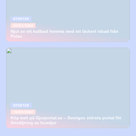
NYHETER
20/03/2024
Njut av ett kallbad hemma med ett läckert isbad från
Polax
NYHETER
19/03/2024
Köp katt på Djurportal.se – Sveriges största portal för
försäljning av husdjur