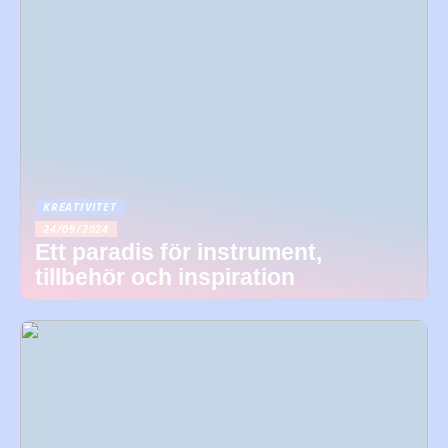
KREATIVITET
24/09/2024
Ett paradis för instrument,
tillbehör och inspiration