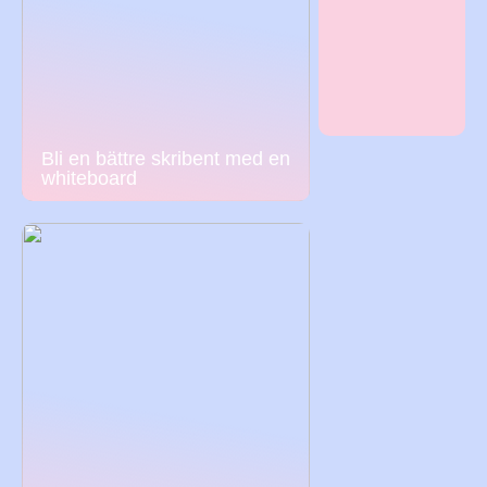
Bli en bättre skribent med en
whiteboard