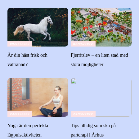
09/05/2022
02/05/2022
Är din häst frisk och
Fjerritslev – en liten stad med
vältränad?
stora möjligheter
24/04/2022
23/04/2022
Yoga är den perfekta
Tips till dig som ska på
lågpulsaktiviteten
parterapi i Århus