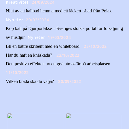
Kreativitet
24/09/2024
Njut av ett kallbad hemma med ett läckert isbad från Polax
Nyheter
20/03/2024
Köp katt på Djurportal.se – Sveriges största portal för försäljning
Nyheter
19/03/2024
av husdjur
25/10/2022
Bli en bättre skribent med en whiteboard
22/10/2022
Har du haft en knäskada?
Den positiva effekten av en god atmosfär på arbetsplatsen
11/10/2022
20/09/2022
Vilken bräda ska du välja?