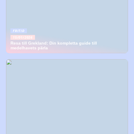
FRITID
15/01/2026
Resa till Grekland: Din kompletta guide till
medelhavets pärla