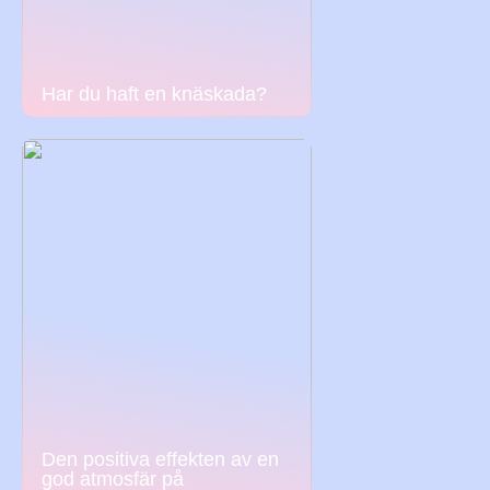
Har du haft en knäskada?
Den positiva effekten av en
god atmosfär på