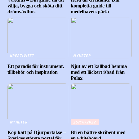
välja, bygga och sköta ditt
kompletta guide till
drömväxthus
medelhavets pärla
KREATIVITET
NYHETER
Ett paradis för instrument,
Njut av ett kallbad hemma
tillbehör och inspiration
med ett läckert isbad från
Polax
NYHETER
25/10/2022
Köp katt på Djurportal.se –
Bli en bättre skribent med
Sveriges största portal för
en whiteboard