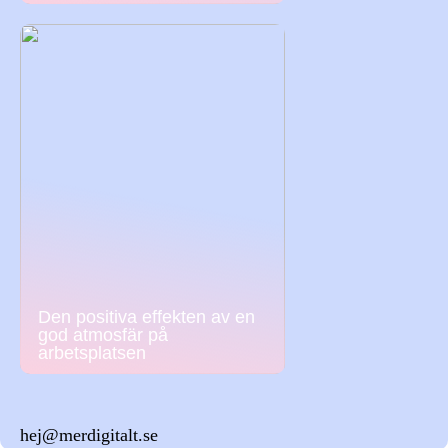
Den positiva effekten av en
god atmosfär på
arbetsplatsen
hej@merdigitalt.se