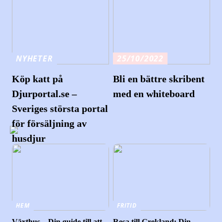
NYHETER
25/10/2022
Köp katt på
Bli en bättre skribent
Djurportal.se –
med en whiteboard
Sveriges största portal
för försäljning av
husdjur
HEM
FRITID
Växthus – Din guide till att
Resa till Grekland: Din