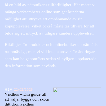
få en bild av nätbutikens tillförlitlighet. Här möter vi
många verksamheter online som ger kunderna
möjlighet att uttrycka ett omnämnande av sin
köpupplevelse, vilket också måste tas tillvara för att
bilda sig ett intryck av tidigare kunders upplevelser.
Riktlinjer för produkter och onlinebutiker upprätthålls
rutinmässigt, men vi vill inte ta ansvar för ändringar
som kan ha genomförts sedan vi nyligen uppdaterade
den information som används.
HEM
22/02/2026
Växthus – Din guide till
att välja, bygga och sköta
ditt drömväxthus