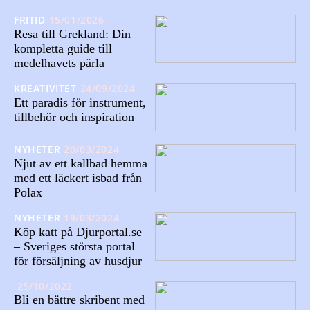
FRITID
15/01/2026
Resa till Grekland: Din
kompletta guide till
medelhavets pärla
KREATIVITET
24/09/2024
Ett paradis för instrument,
tillbehör och inspiration
NYHETER
20/03/2024
Njut av ett kallbad hemma
med ett läckert isbad från
Polax
NYHETER
19/03/2024
Köp katt på Djurportal.se
– Sveriges största portal
för försäljning av husdjur
25/10/2022
Bli en bättre skribent med