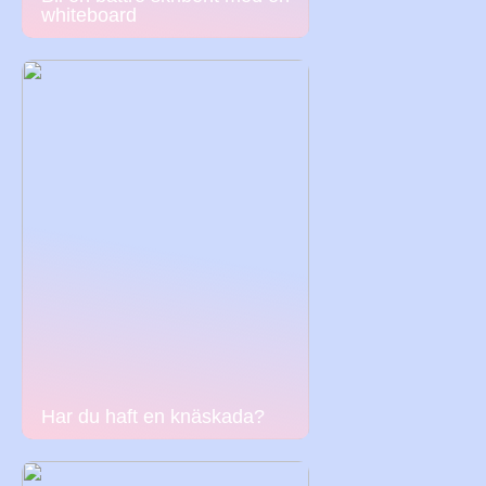
whiteboard
Har du haft en knäskada?