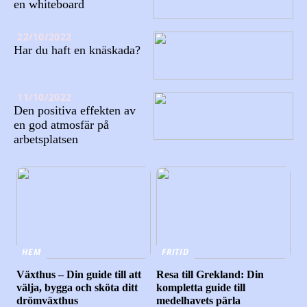
en whiteboard
22/10/2022
Har du haft en knäskada?
11/10/2022
Den positiva effekten av
en god atmosfär på
arbetsplatsen
HEM
FRITID
Växthus – Din guide till att
Resa till Grekland: Din
välja, bygga och sköta ditt
kompletta guide till
drömväxthus
medelhavets pärla