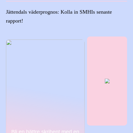
Jättendals väderprognos: Kolla in SMHIs senaste
rapport!
Bli en bättre skribent med en