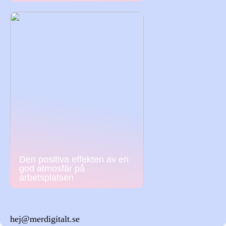
Den positiva effekten av en
god atmosfär på
arbetsplatsen
hej@merdigitalt.se