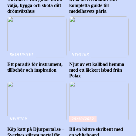
välja, bygga och sköta ditt
kompletta guide till
drömväxthus
medelhavets pärla
KREATIVITET
NYHETER
Ett paradis för instrument,
Njut av ett kallbad hemma
tillbehör och inspiration
med ett läckert isbad från
Polax
NYHETER
25/10/2022
Köp katt på Djurportal.se –
Bli en bättre skribent med
Sveriges största portal för
en whiteboard