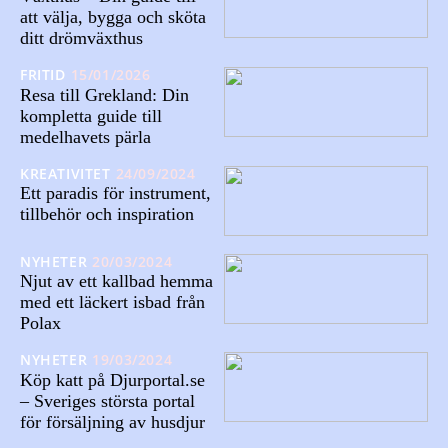
att välja, bygga och sköta
ditt drömväxthus
FRITID
15/01/2026
Resa till Grekland: Din
kompletta guide till
medelhavets pärla
KREATIVITET
24/09/2024
Ett paradis för instrument,
tillbehör och inspiration
NYHETER
20/03/2024
Njut av ett kallbad hemma
med ett läckert isbad från
Polax
NYHETER
19/03/2024
Köp katt på Djurportal.se
– Sveriges största portal
för försäljning av husdjur