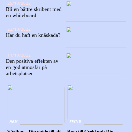
25/10/2022
Bli en bättre skribent med
en whiteboard
22/10/2022
Har du haft en knäskada?
11/10/2022
Den positiva effekten av
en god atmosfär på
arbetsplatsen
HEM
FRITID
Växthus – Din guide till att
Resa till Grekland: Din