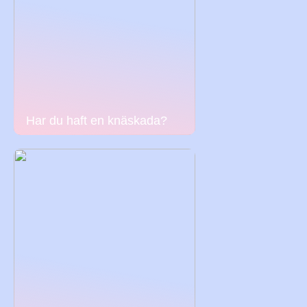
Har du haft en knäskada?