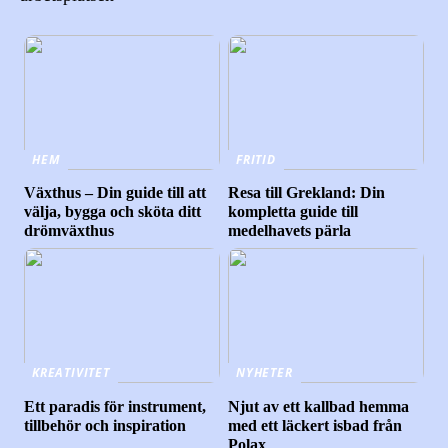
HEM
FRITID
Växthus – Din guide till att
Resa till Grekland: Din
välja, bygga och sköta ditt
kompletta guide till
drömväxthus
medelhavets pärla
KREATIVITET
NYHETER
Ett paradis för instrument,
Njut av ett kallbad hemma
tillbehör och inspiration
med ett läckert isbad från
Polax