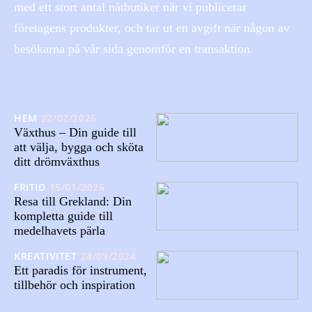
med ett stort antal nätbutiker när vi publicerar
företagens produkter, och tar ut en avgift när någon av
besökarna på vår sida genomför en transaktion.
HEM
22/02/2026
Växthus – Din guide till
att välja, bygga och sköta
ditt drömväxthus
FRITID
15/01/2026
Resa till Grekland: Din
kompletta guide till
medelhavets pärla
KREATIVITET
24/09/2024
Ett paradis för instrument,
tillbehör och inspiration