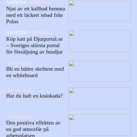
NYHETER
20/03/2024
Njut av ett kallbad hemma
med ett läckert isbad från
Polax
NYHETER
19/03/2024
Köp katt på Djurportal.se
– Sveriges största portal
för försäljning av husdjur
25/10/2022
Bli en bättre skribent med
en whiteboard
22/10/2022
Har du haft en knäskada?
11/10/2022
Den positiva effekten av
en god atmosfär på
arbetsplatsen