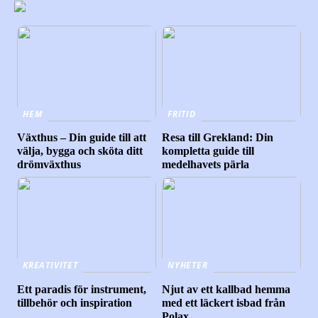
HEM
FRITID
Växthus – Din guide till att
Resa till Grekland: Din
välja, bygga och sköta ditt
kompletta guide till
drömväxthus
medelhavets pärla
KREATIVITET
NYHETER
Ett paradis för instrument,
Njut av ett kallbad hemma
tillbehör och inspiration
med ett läckert isbad från
Polax