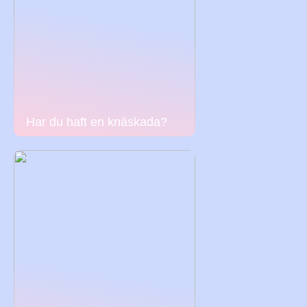
Har du haft en knäskada?