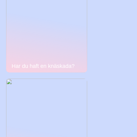
Har du haft en knäskada?