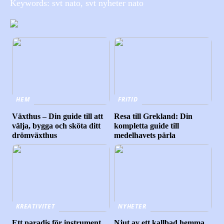
Keywords: svt nato, svt nyheter nato
HEM
FRITID
Växthus – Din guide till att
Resa till Grekland: Din
välja, bygga och sköta ditt
kompletta guide till
drömväxthus
medelhavets pärla
KREATIVITET
NYHETER
Ett paradis för instrument,
Njut av ett kallbad hemma