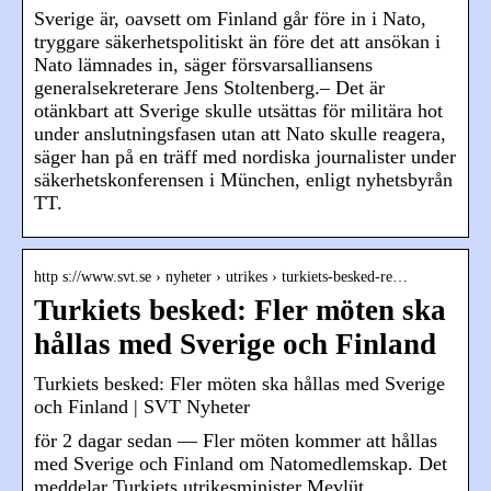
Sverige är, oavsett om Finland går före in i Nato,
tryggare säkerhetspolitiskt än före det att ansökan i
Nato lämnades in, säger försvarsalliansens
generalsekreterare Jens Stoltenberg.– Det är
otänkbart att Sverige skulle utsättas för militära hot
under anslutningsfasen utan att Nato skulle reagera,
säger han på en träff med nordiska journalister under
säkerhetskonferensen i München, enligt nyhetsbyrån
TT.
http s://www.svt.se › nyheter › utrikes › turkiets-besked-re…
Turkiets besked: Fler möten ska
hållas med Sverige och Finland
Turkiets besked: Fler möten ska hållas med Sverige
och Finland | SVT Nyheter
för 2 dagar sedan — Fler möten kommer att hållas
med Sverige och Finland om Natomedlemskap. Det
meddelar Turkiets utrikesminister Mevlüt