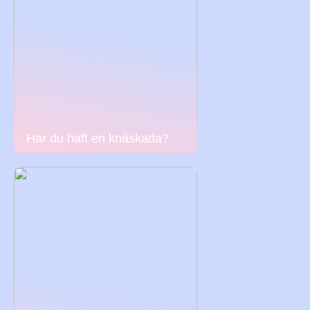
Har du haft en knäskada?