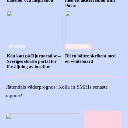
tillbehör och inspiration
med ett läckert isbad från
Polax
NYHETER
25/10/2022
Köp katt på Djurportal.se –
Bli en bättre skribent med
Sveriges största portal för
en whiteboard
försäljning av husdjur
Jättendals väderprognos: Kolla in SMHIs senaste
rapport!