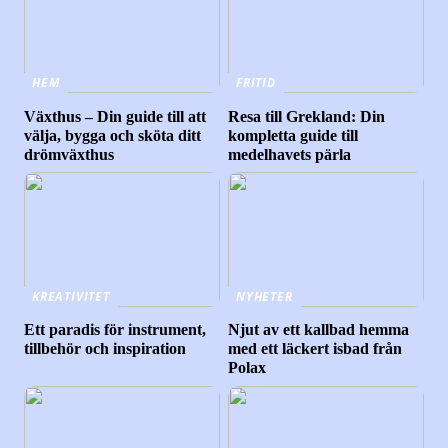
HEM
FRITID
Växthus – Din guide till att
Resa till Grekland: Din
välja, bygga och sköta ditt
kompletta guide till
drömväxthus
medelhavets pärla
KREATIVITET
NYHETER
Ett paradis för instrument,
Njut av ett kallbad hemma
tillbehör och inspiration
med ett läckert isbad från
Polax