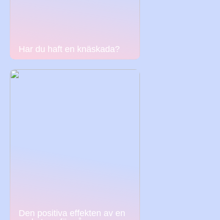
Har du haft en knäskada?
Den positiva effekten av en