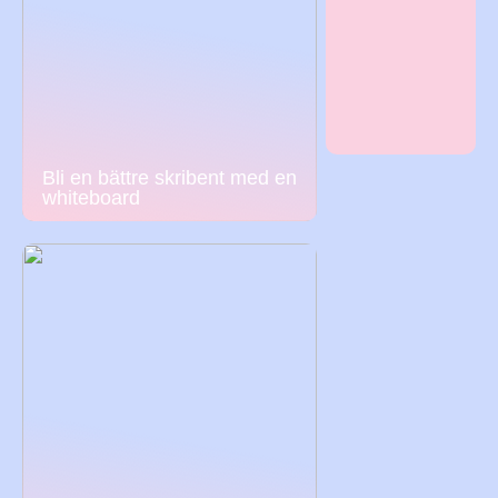
Bli en bättre skribent med en
whiteboard