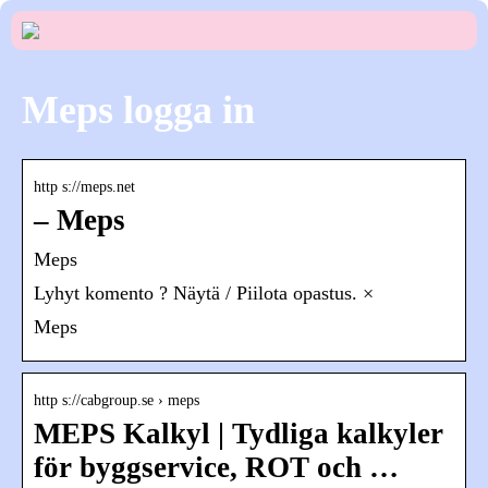
Meps logga in
http s://meps.net
– Meps
Meps
Lyhyt komento ? Näytä / Piilota opastus. ×
Meps
http s://cabgroup.se › meps
MEPS Kalkyl | Tydliga kalkyler
för byggservice, ROT och …