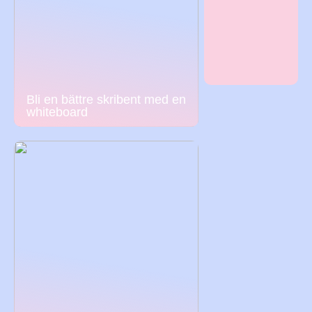
Bli en bättre skribent med en
whiteboard