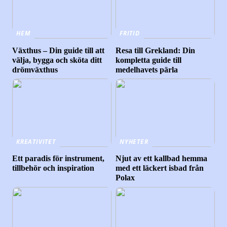
HEM
FRITID
Växthus – Din guide till att
Resa till Grekland: Din
välja, bygga och sköta ditt
kompletta guide till
drömväxthus
medelhavets pärla
KREATIVITET
NYHETER
Ett paradis för instrument,
Njut av ett kallbad hemma
tillbehör och inspiration
med ett läckert isbad från
Polax