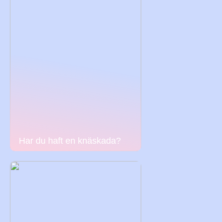
Har du haft en knäskada?