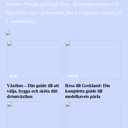
Artiklen Handla på Coop Vara: Butiksinformation och
Öppettider har i gennemsnit fået
3.6
stjerner baseret på
5
anmeldelser
HEM
FRITID
Växthus – Din guide till att
Resa till Grekland: Din
välja, bygga och sköta ditt
kompletta guide till
drömväxthus
medelhavets pärla