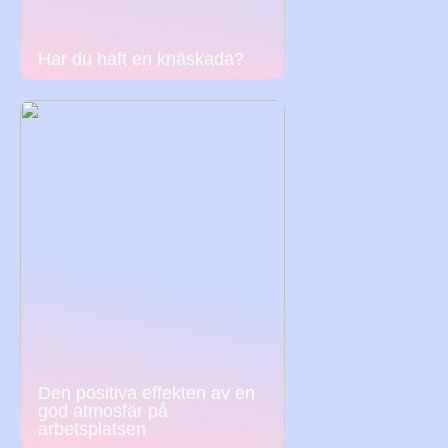
Har du haft en knäskada?
Den positiva effekten av en
god atmosfär på
arbetsplatsen