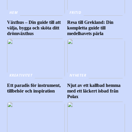
HEM
FRITID
Växthus – Din guide till att
Resa till Grekland: Din
välja, bygga och sköta ditt
kompletta guide till
drömväxthus
medelhavets pärla
KREATIVITET
NYHETER
Ett paradis för instrument,
Njut av ett kallbad hemma
tillbehör och inspiration
med ett läckert isbad från
Polax