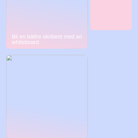
Bli en bättre skribent med en
whiteboard